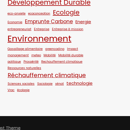
Développement Durable
Ecologie
eco-anxiete
ecoconception
Emprunte Carbone
Energie
Economie
entrepreneuriat
Entreprise
Entreprise à mission
Environnement
Gaspillage alimentaire
greencoding
Impact
management
meteo
Mobilité
Mobilité durable
politique
Prospérité
Rechauffement climatique
Ressources naturelles
Réchauffement climatique
technologie
Sciences sociales
Sociologie
sénat
Vrac
écologie
ast Theme