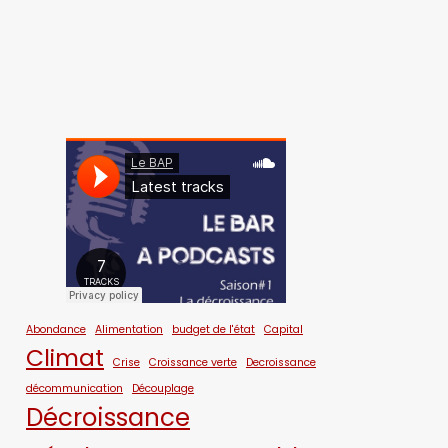
Abondance
Alimentation
budget de l'état
Capital
Climat
Crise
Croissance verte
Decroissance
décommunication
Découplage
Décroissance