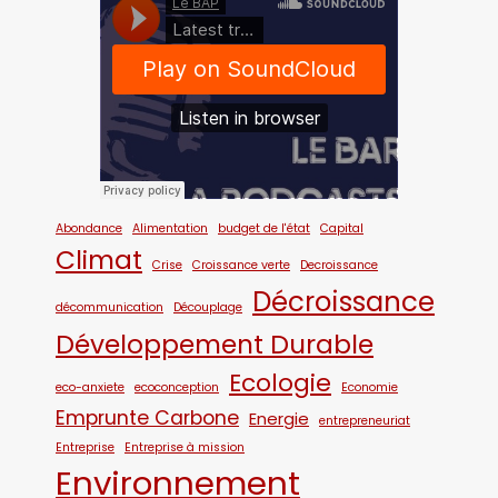
Abondance
Alimentation
budget de l'état
Capital
Climat
Crise
Croissance verte
Decroissance
Décroissance
décommunication
Découplage
Développement Durable
Ecologie
eco-anxiete
ecoconception
Economie
Emprunte Carbone
Energie
entrepreneuriat
Entreprise
Entreprise à mission
Environnement