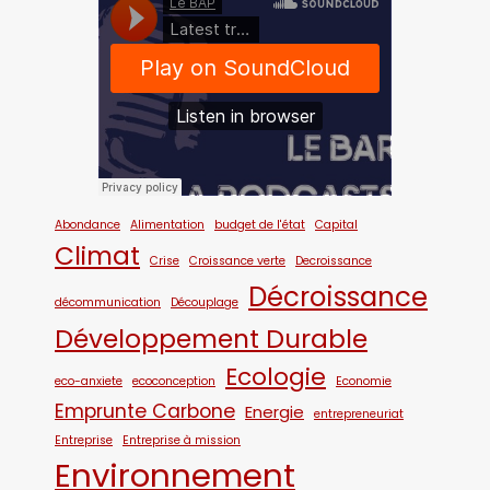
Abondance
Alimentation
budget de l'état
Capital
Climat
Crise
Croissance verte
Decroissance
Décroissance
décommunication
Découplage
Développement Durable
Ecologie
eco-anxiete
ecoconception
Economie
Emprunte Carbone
Energie
entrepreneuriat
Entreprise
Entreprise à mission
Environnement