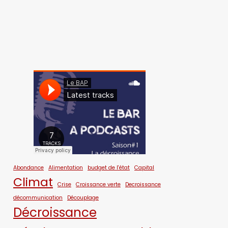
Abondance
Alimentation
budget de l'état
Capital
Climat
Crise
Croissance verte
Decroissance
décommunication
Découplage
Décroissance