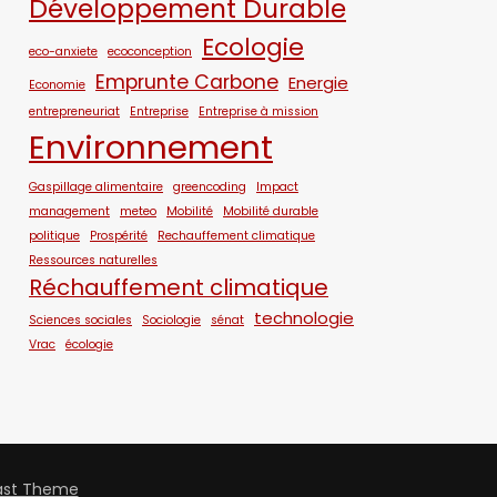
Développement Durable
Ecologie
eco-anxiete
ecoconception
Emprunte Carbone
Energie
Economie
entrepreneuriat
Entreprise
Entreprise à mission
Environnement
Gaspillage alimentaire
greencoding
Impact
management
meteo
Mobilité
Mobilité durable
politique
Prospérité
Rechauffement climatique
Ressources naturelles
Réchauffement climatique
technologie
Sciences sociales
Sociologie
sénat
Vrac
écologie
ast Theme