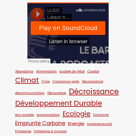
Abondance
Alimentation
budget de l'état
Capital
Climat
Crise
Croissance verte
Decroissance
Décroissance
décommunication
Découplage
Développement Durable
Ecologie
eco-anxiete
ecoconception
Economie
Emprunte Carbone
Energie
entrepreneuriat
Entreprise
Entreprise à mission